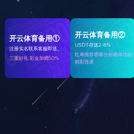
(全)半自动龙门式滚镀生产线
全部分类
Toggle navigation
电镀生产线
全自动垂直升降式生产线
全自动龙门式电镀生产线
(全)半自动龙门式滚镀生产线
废气处理净化设备
电镀PP槽
PP槽
PVDF槽