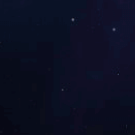
九游·体育(jiuyou.com)官方网站
深圳市创天隆环保设备科技有限公司
地址：阳西县中山火炬(阳西)产业转移工业园凤凰路10号
电话：0662-5556118
手机：
13751027007
传真：0662-5550128
邮箱：
szctl@sz-cl.com
关于我们
公司简介
厂房设备
荣誉资质