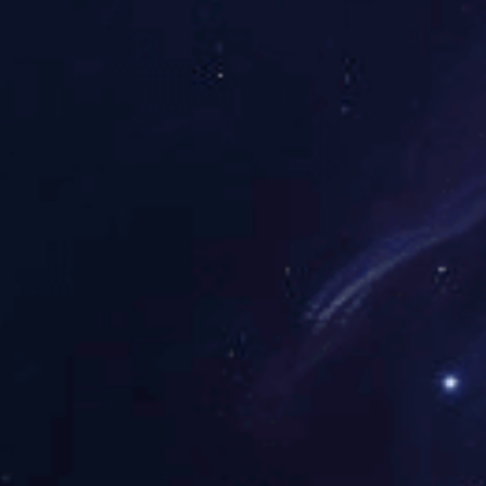
PVC槽
化成槽
腐蚀槽
不锈钢槽
PP搅拌药水槽
过滤机
PP过滤机
PVDF过滤机
超声波清洗设备
电镀相关设备及附件