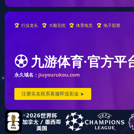
公司新闻
行业动态
在线留言
九游·体育(jiuyou.com)官方网站
搜索
Language
English
中文
九游·体育(jiuyou.com)官方网
PRODUCE CENTER
您现在的位置：
首页
/
九游·体育(jiuyou.com)官方网站
/
电镀生产线
/