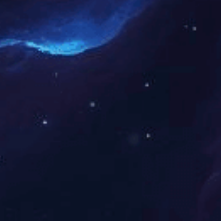
(全)半自动龙门式滚镀生产线
上一页
1
下一页
在线客服
手机扫一扫联系我们
手机扫一扫加入我们
客服热线
0755-28070186
0755-28070186
服务时间：
8:00 - 24:00
客服组：
在线客服
szctl@sz-cl.com
13751027007
SkypeApp
微信
阿里旺旺
13751027007