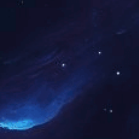
所属分类
超声波清洗设备

1
分享
资质荣誉
产品描述
参数
型号:CTL-14192T
超声波水溶剂清洗-超声波水溶剂清洗-纯水喷淋漂洗-超声
漂洗-热纯水慢拉脱水-风刀切水-隧道式热风循环干燥
关键词:
零件
超声波
纯水
漂洗
溶剂
清洗
型号
循环
一超
ctl-14192t
扫二维码用手机看