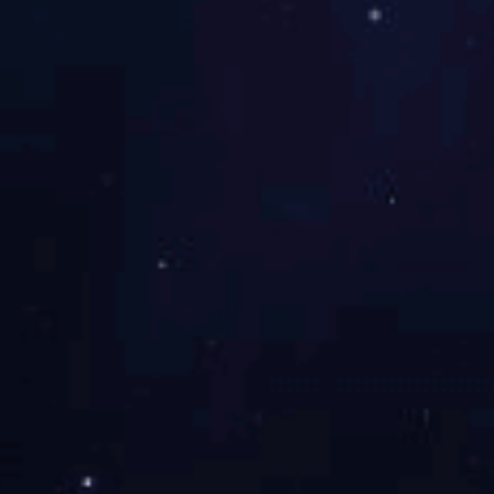
全自动精密五金零件清洗机
零售价:
0.0
元
元
期望单价
*
预购数量
*
-
+
移除

*
询价说明
联系信息
基本信息
*
联系人
*
手机
邮箱