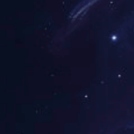
浏览量:
1000
全自动精密五金零件清洗机
超声波水溶剂清洗-超声波水溶剂清洗-纯水喷淋漂洗-超声波水
零售价
0.0
元
市场价
0.0
元
浏览量:
1000
产品编号
CTL-14192T
数量
-
+
库存: