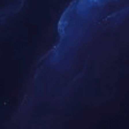
料。经我公司专业设计人员整体规划，完成整套净化装置的设计
损耗，选择配套风机，防腐循环水泵，选取废气净化塔的型号，经