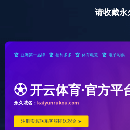
网站首页
关于我们
公司简介
厂房设备
荣誉资质
VR展示
九游·体育(jiuyou.com)官方网站
电镀生产线
废气处理净化设备
电镀PP槽
过滤机
超声波
工程案例
九游·体育(jiuyou.com)官方网站
公司新闻
行业动态
在线留言
九游·体育(jiuyou.com)官方网站

网站首页
关于我们

公司简介
厂房设备
荣誉资质
VR展示
九游·体育(jiuyou.com)官方网站

电镀生产线
废气处理净化设备
电镀PP槽
过滤机
超声波
工程案例
九游·体育(jiuyou.com)官方网站
