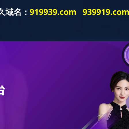
清洗设备
电镀相关设备及附件
清洗设备
电镀相关设备及附件