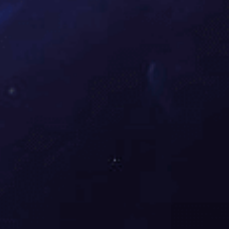
。
过严格的设计规划，达到符合客户需求以及大气排放标准。