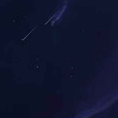
PVC槽
化成槽
腐蚀槽
不锈钢槽
PP搅拌药水槽
过滤机
PP过滤机
PVDF过滤机
超声波清洗设备
电镀相关设备及附件